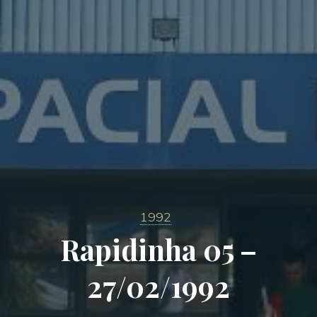
1992
Rapidinha 05 –
27/02/1992