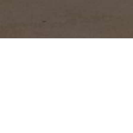
Inpe admite possibi
supercomputador po