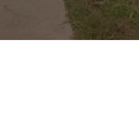
lidade de desligar
r falta de verba