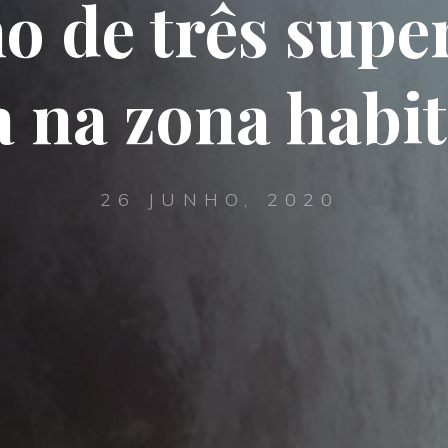
o de três super
 na zona habit
26 JUNHO, 2020