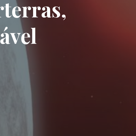
terras,
ável