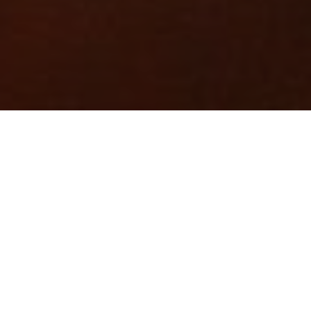
Bioma registrou 2.954 focos no último mês, o
segundo maior número da década. Caatinga e
Cerrado também ardem em chamas, segundo