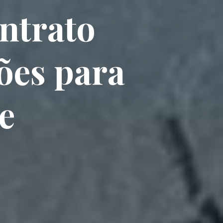
ntrato
hões para
e