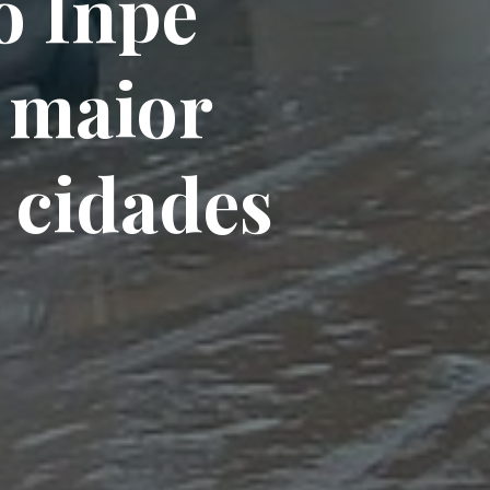
o Inpe
m maior
 cidades