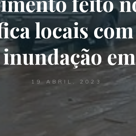
imento feito n
fica locais co
e inundação em
19 ABRIL, 2023