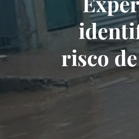
Exper
identi
risco d