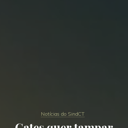
Notícias do SindCT
Gates quer tampar