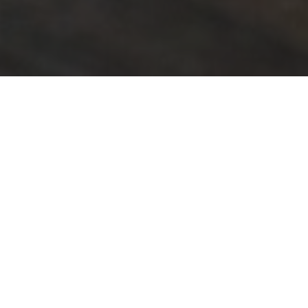
Em acordo com a empresa CISCO, o MCTIC
permite que a CISCO seja responsável pelo
desenvolvimento e controle, no Brasil, de Internet
das Coisas (IoT), 5G, Wi-Fi,
Monitoramento do
Sistema Nacional de Ciência, Tecnologia e