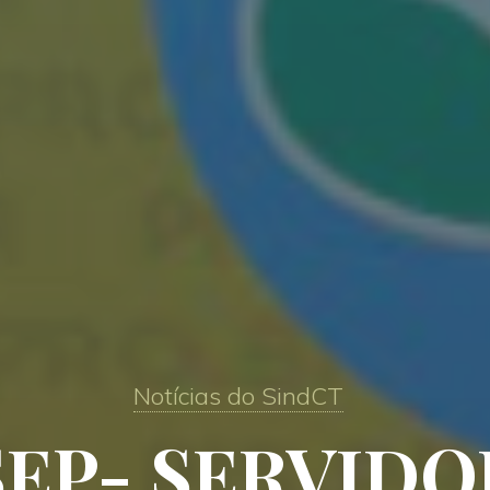
Notícias do SindCT
SEP- SERVIDO