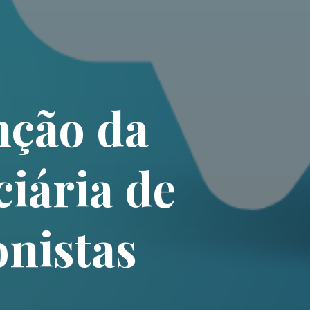
nção da
iária de
onistas