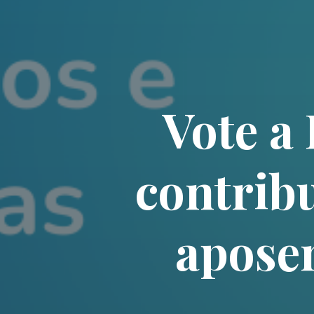
Vote a
contrib
aposen