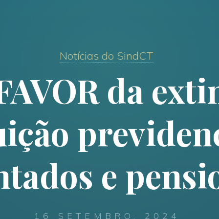
Notícias do SindCT
 FAVOR da exti
uição previdenc
tados e pensi
16 SETEMBRO, 2024