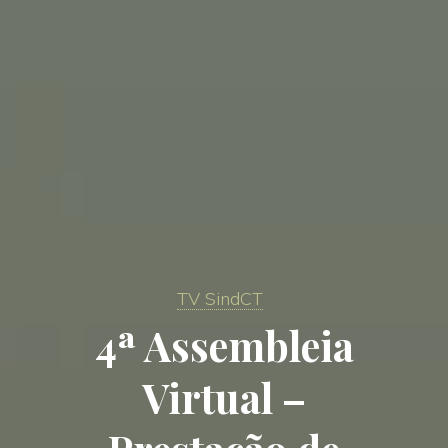
TV SindCT
4ª Assembleia
Virtual –