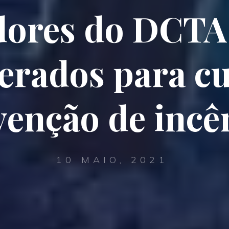
dores do DCTA
erados para cu
venção de incê
10 MAIO, 2021