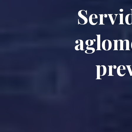
Servi
aglom
pre