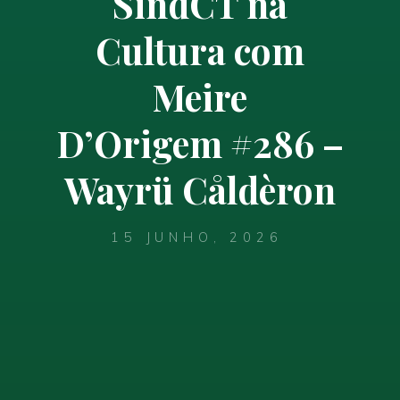
SindCT na
Cultura com
Meire
D’Origem #286 –
Wayrü Cåldèron
15 JUNHO, 2026