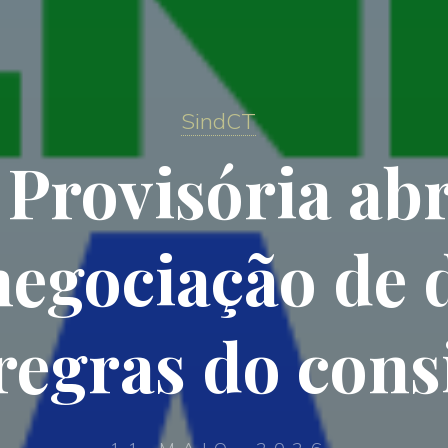
SindCT
Provisória abr
negociação de d
 regras do con