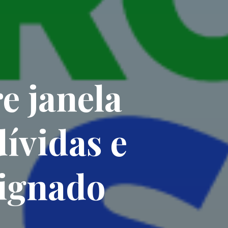
e janela
ívidas e
signado