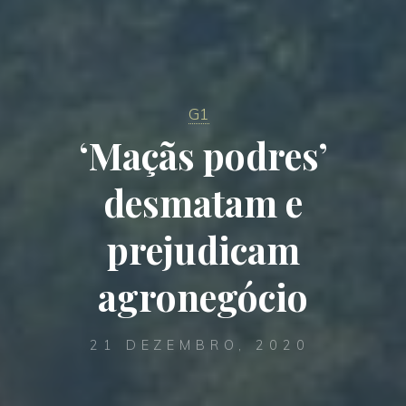
G1
‘Maçãs podres’
desmatam e
prejudicam
agronegócio
21 DEZEMBRO, 2020