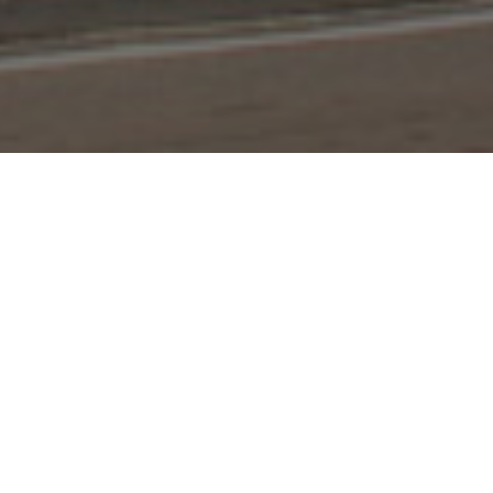
Meu caro, enfim é chegado se
Os tempos estão difíceis.