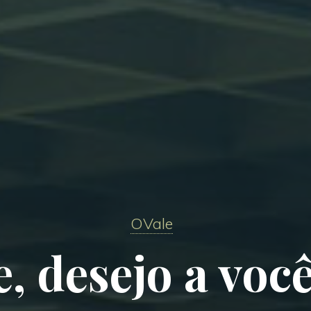
OVale
e, desejo a voc